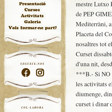
mestre Lutxo 
de PEP GIME
Mediterràni, 
Placeta del C
nosaltres tot 
Curset dissabt
d'una nit, des
SEGUEIX-NOS
***B.- Si NO v
les activitats 
diumenge, dina
curset i dinar
COL·LABORA