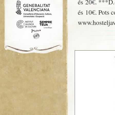
és 20€. ***D.-
és 10€. Pots c
www.hosteljav