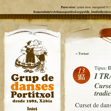
Parse error
: syntax error, unexpected '
/home/admin/web/dansesportitxol.org/public_html/utils/site/
« Tornar
D
Tipus:
13
I T
SET
2014
Curse
tradi
Curset de da