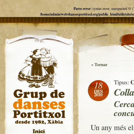
Parse error
: syntax error, unexpected '
/home/admin/web/dansesportitxol.org/public_html/utils/site/
« Tornar
C
Tipus:
18
Colla
DES
2010
Cerca
concu
Un any més els