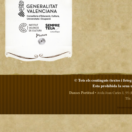
© Tots els continguts (textos i foto
Esta prohibida la seua 
Danses Portitxol
• Avda Joan Carles I, 55 (
Tfn:
Desenvolupa