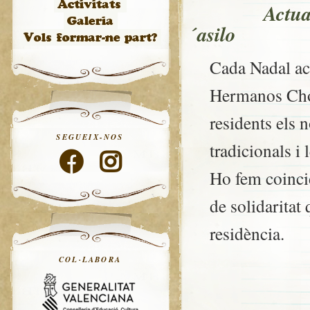
Actua
´asilo
Cada Nadal ac
Hermanos Chol
residents els n
SEGUEIX-NOS
tradicionals i 
Ho fem coinci
de solidaritat
residència.
COL·LABORA