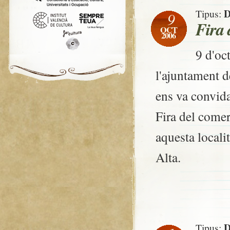
D
Tipus:
9
Fira
OCT
2006
9 d'oc
l'ajuntament 
ens va convida
Fira del comer
aquesta locali
Alta.
D
Tipus: