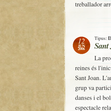
treballador arr
D
Tipus:
12
Sant
JUN
2006
La pro
reines és l'inic
Sant Joan. L'a
grup va partici
danses i el bo
espectacle rel