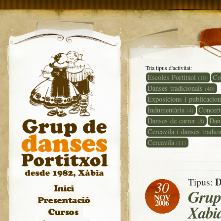
Tria tipus d'activitat:
Escoles Portitxol
Co
(10)
Danses tradicionals
(40)
Exposicions i publicacio
Indumentària
Concert
(4)
Danses de carrer
Dans
(8)
Cercavila i danses tradici
Cercavila
(11)
D
Tipus:
30
Grup 
NOV
2006
Xabi