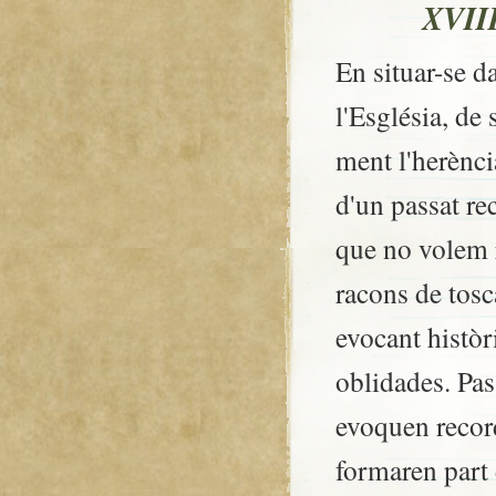
XVII
En situar-se d
l'Església, de 
ment l'herènc
d'un passat re
que no volem 
racons de tosc
evocant històr
oblidades. Pas
evoquen record
formaren part 