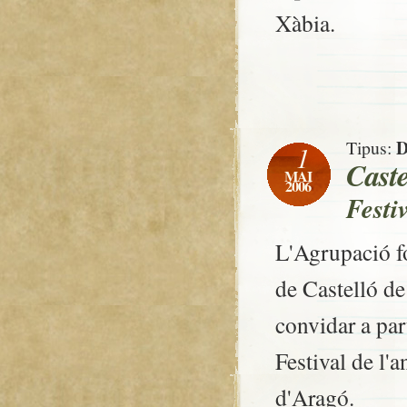
Xàbia.
D
Tipus:
1
Caste
MAI
2006
Festi
L'Agrupació fo
de Castelló de
convidar a par
Festival de l'
d'Aragó.