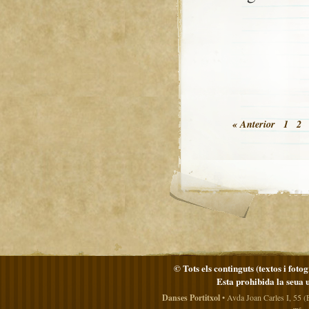
« Anterior
1
2
© Tots els continguts (textos i foto
Esta prohibida la seua 
Danses Portitxol
• Avda Joan Carles I, 55 (