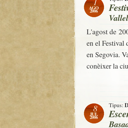
1
Festi
AGO
2006
Valle
L'agost de 20
en el Festival 
en Segovia. Va
conèixer la ci
D
Tipus:
8
Esce
JUL
2006
Basad